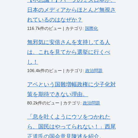
【不思議？】ハーフのミス日本が、
日本のメディアからほとんど無視さ
れているのはなぜか？
116.7k件のビュー
|
カテゴリ:
国際化
無邪気に安倍さんを支持してる人
は、これを見てから選挙に行くべ
し！
106.4k件のビュー
|
カテゴリ:
政治問題
アベという国難増幅政権に少子化対
策を期待できない理由。
80.2k件のビュー
|
カテゴリ:
政治問題
「息を吐くようにウソをつかれた
ら、国民はやってられない！」西尾
正道氏の国会意見陳述を紹介。