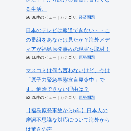
る生活。
56.8k件のビュー
|
カテゴリ:
経済問題
日本のテレビは報道できない・・こ
の番組をあなたは見たか？海外メデ
ィアが福島原発事故の現実を取材！
56.1k件のビュー
|
カテゴリ:
原発問題
マスコミは何も言わないけど、今は
「原子力緊急事態宣言発令中」で
す。解除できない理由は？
52.2k件のビュー
|
カテゴリ:
原発問題
【福島原発事故から5年】日本人の
摩訶不思議な対応について海外から
は驚きの声