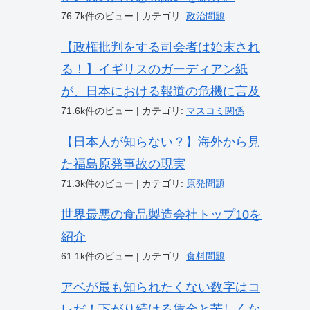
76.7k件のビュー
|
カテゴリ:
政治問題
【政権批判をする司会者は始末され
る！】イギリスのガーディアン紙
が、日本における報道の危機に言及
71.6k件のビュー
|
カテゴリ:
マスコミ関係
【日本人が知らない？】海外から見
た福島原発事故の現実
71.3k件のビュー
|
カテゴリ:
原発問題
世界最悪の食品製造会社トップ10を
紹介
61.1k件のビュー
|
カテゴリ:
食料問題
アベが最も知られたくない数字はコ
レだ！下がり続ける賃金と苦しくな