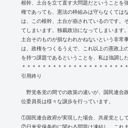
根幹、土台を立て直す大問題だということを
権であっても、憲法の枠組みは守らなくては
は、この根幹、土台が崩されているのです。
てしまいます。独裁政治になってしまいます
土台そのものが損なわれかねないという非常
は、政権をつくるうえで、これ以上の憲政上
を持つ課題であるということを、私は強調し
＊＊＊＊＊＊＊＊＊＊＊＊＊＊＊＊＊＊＊＊
引用終り
野党各党の間での政策の違いが、国民連合政
位委員長は様々な譲歩を行っています。
①国民連合政府が実現した場合、共産党とし
②日米安保条約に関わる問題は凍結し、これ