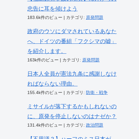
忠告に耳を傾けよう
183.6k件のビュー
|
カテゴリ:
原発問題
政府のウソにダマされているあなた
へ、ドイツの番組「フクシマの嘘」
を紹介します。
163k件のビュー
|
カテゴリ:
原発問題
日本人全員が憲法九条に感謝しなけ
ればならない理由。
155.4k件のビュー
|
カテゴリ:
防衛・戦争
ミサイルが落下するかもしれないの
に、原発を停止しないのはナゼか？
131.4k件のビュー
|
カテゴリ:
政治問題