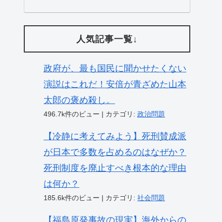
人気記事一覧↓
政府が、最も国民に聞かせたくない
演説はこれだ！安倍が青ざめた山本
太郎の褒め殺し。
496.7k件のビュー
|
カテゴリ:
政治問題
【冷静に考えてみよう】死刑賛成派
が日本で多数を占めるのはなぜか？
死刑制度を廃止すべき根本的な理由
は何か？
185.6k件のビュー
|
カテゴリ:
社会問題
【福島原発事故の現実】海外からの