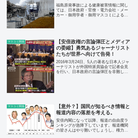
福島原発事故による健康被害情報に関し
ては、日本政府・官僚・電力会社・メー
カー・御用学者・御用マスコミによる隠
ぺい工作が功を奏し、実態が判らない状
態です。原発マフィアたちが巨大な利権
を守るために頑張っていることが解りま
す。 このような隠ぺい工...
【安倍政権の言論弾圧とメディア
マスコミ関係
の委縮】勇気あるジャーナリスト
たちが世界へ向けて告発！
2016年3月24日、5人の著名な日本人ジャ
ーナリストが外国特派員協会で記者会見
を行い、日本政府の言論弾圧を非難し、
報道機関の情けない自己検閲を指摘しま
した。 国際的に大きな関心を持たれて
いるにも関わらず、NHKは会見に姿を見
せませんでした...
【意外？】国民が知るべき情報と
マスコミ関係
報道内容の落差を考える。
安倍内閣になって以降、報道の自由度ラ
ンキングが急降下しています。報道機関
の皆さんはやり難いでしょうし、権力者
が、国民が知るべき情報を隠ぺいしてい