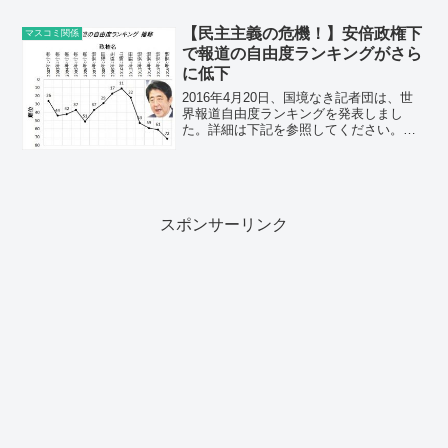
る印象を受けます。必要な情報を与えな
いだけでなく、内閣支持率を上げるため
【民主主義の危機！】安倍政権下
マスコミ関係
のイカサマ情報も目立ちま...
で報道の自由度ランキングがさら
に低下
2016年4月20日、国境なき記者団は、世
界報道自由度ランキングを発表しまし
た。詳細は下記を参照してください。国
境なき記者団 日本は180か国中、72位で
した。先進国の中では最悪レベルです。
実は、日本の報道の自由度ランキングは
年々低下の一途...
スポンサーリンク