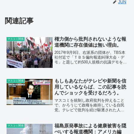
JUN
関連記事
権力側から批判されないような報
マスコミ関係
道機関に存在価値は無い理由。
2017年9月9日、右派系の団体が、TBS本
社付近で「ＴＢＳ偏向報道糾弾大会・デ
モ」と題して約500人規模の抗議デモを行
いました。 抗議内容の要点は、産経新
聞によると下記のとおりです。「ＴＢＳ
の偏向報道を許さない」「ＴＢＳの印象
もしもあなたがテレビや新聞を信
操作を許さな...
マスコミ関係
用しているならば、この記事を読
んでショックを受けるだろう。
マスコミを統制し政府批判を抑えること
で、かろうじて政権を維持している自民
党。テレビで批判を続け駆逐された人は
数知れずです。元通産官僚の古賀茂明さ
んもその一人です。彼はテレビ朝日の報
道ステーションで政府批判を繰り広げた
福島原発事故による健康被害を隠
マスコミ関係
ために出演の機会を奪われ...
ぺいする報道機関：アメリカ編