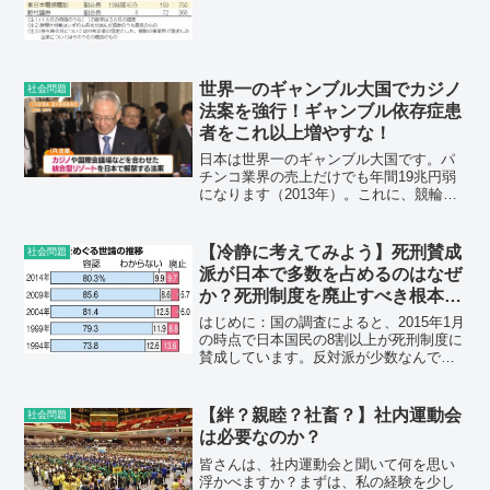
ることができます。しかし、労使が同意
して特別条項を協定に追加すれば、1年の
うち6か月...
世界一のギャンブル大国でカジノ
社会問題
法案を強行！ギャンブル依存症患
者をこれ以上増やすな！
日本は世界一のギャンブル大国です。パ
チンコ業界の売上だけでも年間19兆円弱
になります（2013年）。これに、競輪・
競馬・競艇や宝くじなど数兆円規模の年
間売上高が加わるのです。ギャンブルに
対してこれだけ大きな金額が動く国は世
【冷静に考えてみよう】死刑賛成
社会問題
界広しといえども日...
派が日本で多数を占めるのはなぜ
か？死刑制度を廃止すべき根本的
な理由は何か？
はじめに：国の調査によると、2015年1月
の時点で日本国民の8割以上が死刑制度に
賛成しています。反対派が少数なんです
ね。私から見れば不思議な現象です。外
国から死刑制度の廃止・死刑執行停止を
要請されると日本国民は感情的になって
【絆？親睦？社畜？】社内運動会
社会問題
しまい、ネット上...
は必要なのか？
皆さんは、社内運動会と聞いて何を思い
浮かべますか？まずは、私の経験を少し