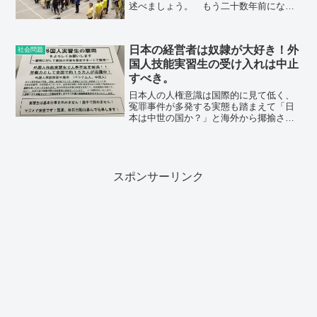
述べましょう。 もう二十数年前になり
ますが、今の会社に入って間もないこ
ろ、社内運動会の運営を手伝わされまし
た。業務の合間を使って、統括する総務
日本の経営者は奴隷が大好き！外
部と打ち合わせを行いつつ、...
社会問題
国人技能実習生の受け入れは中止
すべき。
日本人の人権意識は国際的に見て低く、
冤罪事件が多発する実態も踏まえて「日
本は中世の国か？」と海外から揶揄され
る始末です。労働現場での実態もひど
く、「karoshi」という新しい英単語を生
んでしまった程です。「美しい国：日
本」などと言って自己...
スポンサーリンク