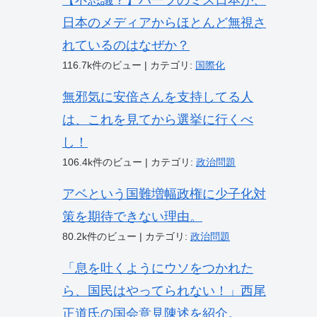
【不思議？】ハーフのミス日本が、
日本のメディアからほとんど無視さ
れているのはなぜか？
116.7k件のビュー
|
カテゴリ:
国際化
無邪気に安倍さんを支持してる人
は、これを見てから選挙に行くべ
し！
106.4k件のビュー
|
カテゴリ:
政治問題
アベという国難増幅政権に少子化対
策を期待できない理由。
80.2k件のビュー
|
カテゴリ:
政治問題
「息を吐くようにウソをつかれた
ら、国民はやってられない！」西尾
正道氏の国会意見陳述を紹介。