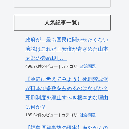
人気記事一覧↓
政府が、最も国民に聞かせたくない
演説はこれだ！安倍が青ざめた山本
太郎の褒め殺し。
496.7k件のビュー
|
カテゴリ:
政治問題
【冷静に考えてみよう】死刑賛成派
が日本で多数を占めるのはなぜか？
死刑制度を廃止すべき根本的な理由
は何か？
185.6k件のビュー
|
カテゴリ:
社会問題
【福島原発事故の現実】海外からの