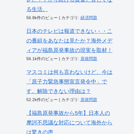
る生活。
56.8k件のビュー
|
カテゴリ:
経済問題
日本のテレビは報道できない・・こ
の番組をあなたは見たか？海外メデ
ィアが福島原発事故の現実を取材！
56.1k件のビュー
|
カテゴリ:
原発問題
マスコミは何も言わないけど、今は
「原子力緊急事態宣言発令中」で
す。解除できない理由は？
52.2k件のビュー
|
カテゴリ:
原発問題
【福島原発事故から5年】日本人の
摩訶不思議な対応について海外から
は驚きの声