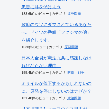
忠告に耳を傾けよう
183.6k件のビュー
|
カテゴリ:
原発問題
政府のウソにダマされているあなた
へ、ドイツの番組「フクシマの嘘」
を紹介します。
163k件のビュー
|
カテゴリ:
原発問題
日本人全員が憲法九条に感謝しなけ
ればならない理由。
155.4k件のビュー
|
カテゴリ:
防衛・戦争
ミサイルが落下するかもしれないの
に、原発を停止しないのはナゼか？
131.4k件のビュー
|
カテゴリ:
政治問題