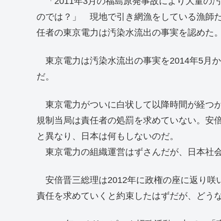
「2011年3月の福島原発事故により大量の
のでは？」 現地で引き網漁をしている漁師たち
任者の東京電力は汚染水流出の事実を認めた
東京電力は汚染水流出の事実を2014年5月
だ。
東京電力がついに白状して以降時間が経つが
規制当局は責任者の処罰を求めていない。安
と異なり、日本は何もしないのだ。
東京電力の組織運営はずさんだが、日本社会
安倍晋三総理は2012年に政権の座に返り咲
責任を求めていくと約束したはずだが、どう