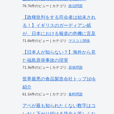
76.7k件のビュー
|
カテゴリ:
政治問題
【政権批判をする司会者は始末され
る！】イギリスのガーディアン紙
が、日本における報道の危機に言及
71.6k件のビュー
|
カテゴリ:
マスコミ関係
【日本人が知らない？】海外から見
た福島原発事故の現実
71.3k件のビュー
|
カテゴリ:
原発問題
世界最悪の食品製造会社トップ10を
紹介
61.1k件のビュー
|
カテゴリ:
食料問題
アベが最も知られたくない数字はコ
レだ！下がり続ける賃金と苦しくな