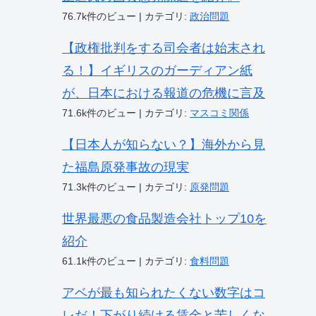
76.7k件のビュー
|
カテゴリ:
政治問題
【政権批判をする司会者は始末され
る！】イギリスのガーディアン紙
が、日本における報道の危機に言及
71.6k件のビュー
|
カテゴリ:
マスコミ関係
【日本人が知らない？】海外から見
た福島原発事故の現実
71.3k件のビュー
|
カテゴリ:
原発問題
世界最悪の食品製造会社トップ10を
紹介
61.1k件のビュー
|
カテゴリ:
食料問題
アベが最も知られたくない数字はコ
レだ！下がり続ける賃金と苦しくな