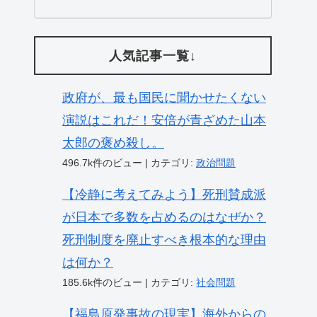
人気記事一覧↓
政府が、最も国民に聞かせたくない
演説はこれだ！安倍が青ざめた山本
太郎の褒め殺し。
496.7k件のビュー
|
カテゴリ:
政治問題
【冷静に考えてみよう】死刑賛成派
が日本で多数を占めるのはなぜか？
死刑制度を廃止すべき根本的な理由
は何か？
185.6k件のビュー
|
カテゴリ:
社会問題
【福島原発事故の現実】海外からの