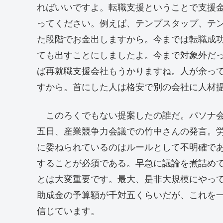
ればいいですよ。転職支援ということで支援
ってください。例えば、テンプスタップ、テ
た段階でお金出しますから。今までは転職成
ても出すことにしましたよ。今まで対象外だ
ば再就職支援会社もうかりますね。人が余っ
すから。首にした人は格安で別の会社に人材
このろくでもない提案したの誰だ。パソナ会
五日、産業競争力会議での竹中さんの発言。
に委ねられているのはルールとして不明確で
することが必須である。早急に議論を煮詰め
とは大変重要です。最大、是非大規模にやっ
助成金の予算額が千対五くらいだが、これを
信じています。