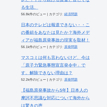
る生活。
56.8k件のビュー
|
カテゴリ:
経済問題
日本のテレビは報道できない・・こ
の番組をあなたは見たか？海外メデ
ィアが福島原発事故の現実を取材！
56.1k件のビュー
|
カテゴリ:
原発問題
マスコミは何も言わないけど、今は
「原子力緊急事態宣言発令中」で
す。解除できない理由は？
52.2k件のビュー
|
カテゴリ:
原発問題
【福島原発事故から5年】日本人の
摩訶不思議な対応について海外から
は驚きの声