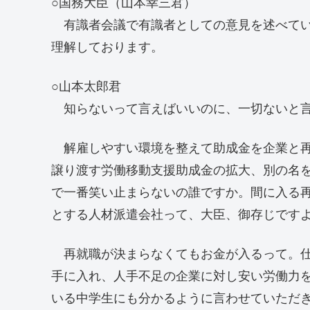
○国務大臣（山本幸三君）
有識者会議で有識者としての意見を述べてい
理解しております。
○山本太郎君
知らないって言えばいいのに、一切ないと言
解雇しやすい環境を整えて助成金を企業と再
譲り渡す労働移動支援助成金の拡大、別の名
で一番笑い止まらないの誰ですか。間に入る
とする人材派遣会社って、大臣、御存じです
再就職が決まらなくてもお金が入るって。仕
手に入れ、人手不足の企業に対し安い労働力
いる中学生にも分かるように言わせていただ