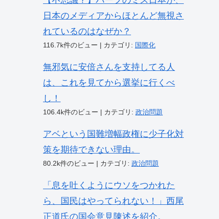
【不思議？】ハーフのミス日本が、
日本のメディアからほとんど無視さ
れているのはなぜか？
116.7k件のビュー
|
カテゴリ:
国際化
無邪気に安倍さんを支持してる人
は、これを見てから選挙に行くべ
し！
106.4k件のビュー
|
カテゴリ:
政治問題
アベという国難増幅政権に少子化対
策を期待できない理由。
80.2k件のビュー
|
カテゴリ:
政治問題
「息を吐くようにウソをつかれた
ら、国民はやってられない！」西尾
正道氏の国会意見陳述を紹介。