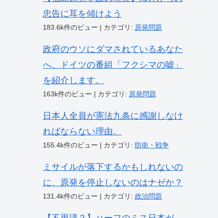
忠告に耳を傾けよう
183.6k件のビュー
|
カテゴリ:
原発問題
政府のウソにダマされているあなた
へ、ドイツの番組「フクシマの嘘」
を紹介します。
163k件のビュー
|
カテゴリ:
原発問題
日本人全員が憲法九条に感謝しなけ
ればならない理由。
155.4k件のビュー
|
カテゴリ:
防衛・戦争
ミサイルが落下するかもしれないの
に、原発を停止しないのはナゼか？
131.4k件のビュー
|
カテゴリ:
政治問題