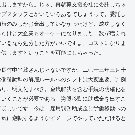
金出しますから。じゃ、再就職支援会社に委託しちゃ
ンプスタッフとかいろいろあるでしょうって。委託し
功時のみしかお金出していなかったけど、成功しなく
ったけど大企業もオーケーになりました。数が増えれ
ているなら処分した方がいいですよ、コストになりま
提供しますということを可能にしちゃった。
長竹中平蔵さんじゃないですか。二〇一三年三月十
労働移動型の解雇ルールへのシフトは大変重要。判例
あり、明文化すべき。金銭解決を含む手続の明確化を
ていくことが必要である。労働移動に助成金を出すこ
てほしいです。今は、雇用調整助成金と労働移動への
一気に逆転するようなイメージでやっていただけると