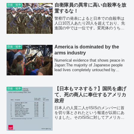
自衛隊員の異常に高い自殺率を放
防衛・戦争
置するな！
警察庁の発表によると日本での自殺率は
人口10万人あたり20人を超えており、先
進国の中では一位です。変死体のうち約
半数を自殺者として記録しておらず、故
意に数字を低く見せているのですが、そ
れでもこの数字ですから異常事態と言う
America is dominated by the
べきでしょう。特に1...
防衛・戦争
arms industry
Numerical evidence that shows peace in
Japan:The majority of Japanese people
lead lives completely untouched by
firearms...
【日本もマネする？】国民を虐げ
防衛・戦争
て、死の商人に奉仕するアメリカ
政府
日本人の人質二人がISISのメンバーに首
を切り落とされたという報道が以前にあ
りました。そのISISに対してアメリカ政
府は大量の軍事物資を供給しています。
なぜ、争いが起こり易い状態にしておく
必要があるのでしょうか？ 戦争が多けれ