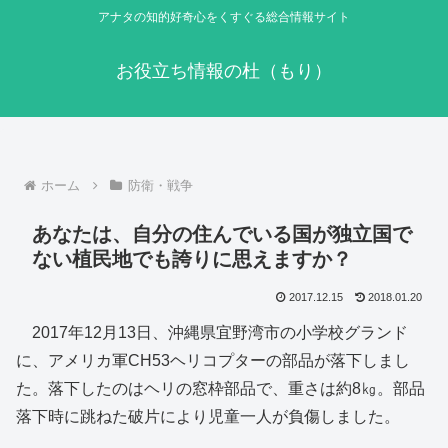
アナタの知的好奇心をくすぐる総合情報サイト
お役立ち情報の杜（もり）
ホーム
防衛・戦争
あなたは、自分の住んでいる国が独立国で
ない植民地でも誇りに思えますか？
2017.12.15
2018.01.20
2017年12月13日、沖縄県宜野湾市の小学校グランド
に、アメリカ軍CH53ヘリコプターの部品が落下しまし
た。落下したのはヘリの窓枠部品で、重さは約8㎏。部品
落下時に跳ねた破片により児童一人が負傷しました。