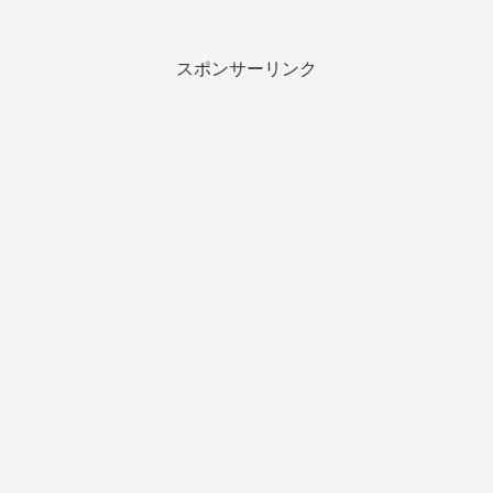
ることが可能になりました。目的は、ア
メリカの補完戦力として侵略戦争に加担
し、資本家や軍需産業を儲...
スポンサーリンク