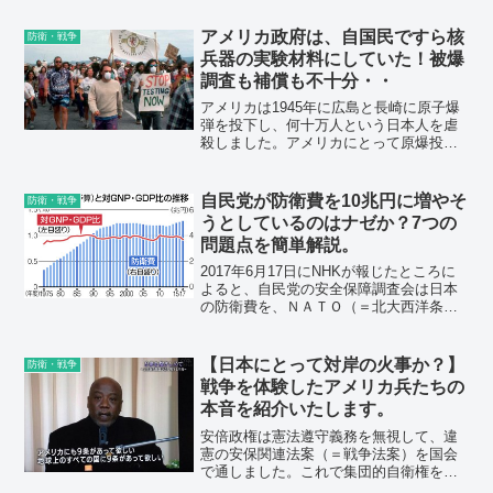
ば軍需産業が儲...
アメリカ政府は、自国民ですら核
防衛・戦争
兵器の実験材料にしていた！被爆
調査も補償も不十分・・
アメリカは1945年に広島と長崎に原子爆
弾を投下し、何十万人という日本人を虐
殺しました。アメリカにとって原爆投下
は人体実験でもあったのです。放射能の
影響に関するデータを収集し、研究材料
として本国に持ち帰りました。この時点
自民党が防衛費を10兆円に増やそ
防衛・戦争
でアメリカ政府は放射...
うとしているのはナゼか？7つの
問題点を簡単解説。
2017年6月17日にNHKが報じたところに
よると、自民党の安全保障調査会は日本
の防衛費を、ＮＡＴＯ（＝北大西洋条約
機構）がGDPの２％を目標としているこ
とも参考にして、十分な規模を確保すべ
きだとする提言をまとめました。中国や
【日本にとって対岸の火事か？】
防衛・戦争
北朝鮮を念頭に...
戦争を体験したアメリカ兵たちの
本音を紹介いたします。
安倍政権は憲法遵守義務を無視して、違
憲の安保関連法案（＝戦争法案）を国会
で通しました。これで集団的自衛権を行
使して、地球の裏側まで自衛隊を派遣す