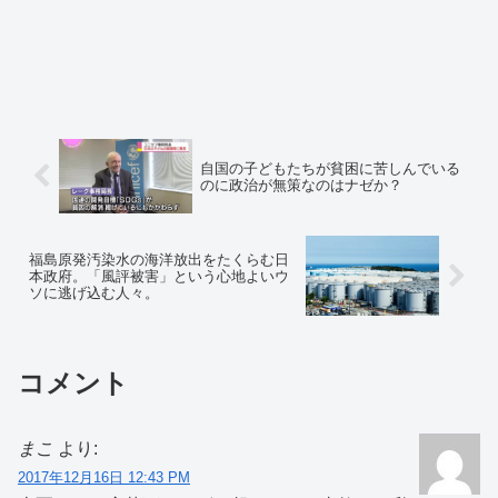
自国の子どもたちが貧困に苦しんでいる
のに政治が無策なのはナゼか？
福島原発汚染水の海洋放出をたくらむ日
本政府。「風評被害」という心地よいウ
ソに逃げ込む人々。
コメント
まこ
より:
2017年12月16日 12:43 PM