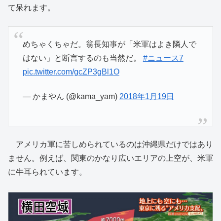
て呆れます。
めちゃくちゃだ。翁長知事が「米軍はよき隣人で
はない」と断言するのも当然だ。
#ニュース7
pic.twitter.com/gcZP3gBl1O
— かまやん (@kama_yam)
2018年1月19日
アメリカ軍に苦しめられているのは沖縄県だけではあり
ません。例えば、関東のかなり広いエリアの上空が、米軍
に牛耳られています。