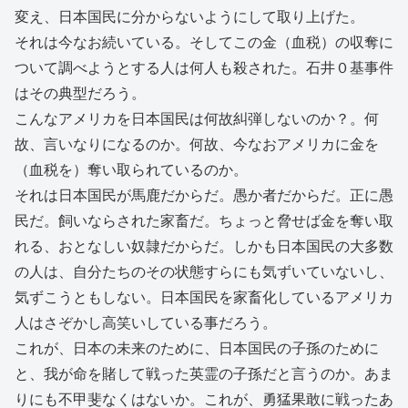
変え、日本国民に分からないようにして取り上げた。
それは今なお続いている。そしてこの金（血税）の収奪に
ついて調べようとする人は何人も殺された。石井０基事件
はその典型だろう。
こんなアメリカを日本国民は何故糾弾しないのか？。何
故、言いなりになるのか。何故、今なおアメリカに金を
（血税を）奪い取られているのか。
それは日本国民が馬鹿だからだ。愚か者だからだ。正に愚
民だ。飼いならされた家畜だ。ちょっと脅せば金を奪い取
れる、おとなしい奴隷だからだ。しかも日本国民の大多数
の人は、自分たちのその状態すらにも気ずいていないし、
気ずこうともしない。日本国民を家畜化しているアメリカ
人はさぞかし高笑いしている事だろう。
これが、日本の未来のために、日本国民の子孫のために
と、我が命を賭して戦った英霊の子孫だと言うのか。あま
りにも不甲斐なくはないか。これが、勇猛果敢に戦ったあ