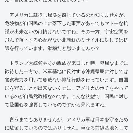
アメリカに隷従し屈辱を感じているのか知りませんが、
危険物が自国民の上に落下した事実があってもマトモな抗
議が出来ないのは情けないですね。その一方、宇宙空間を
飛んで落下する心配がない北朝鮮のミサイルに対しては抗
議を行っています。滑稽だと思いませんか？
トランプ大統領やその親族が来日した時、卑屈なまでに
歓待した一方で、米軍基地に反対する沖縄県民に対しては
警察権力を用いて容赦ない排除行動を行っています。自国
民を守ることが出来ないくせに、アメリカのポチをやって
いるのが自民党政権なのです。こんな状態で、国民に対し
て愛国心を強要しているのですから呆れますね。
言うまでもありませんが、アメリカ軍は日本を守るため
に駐留しているのではありません。単なる前線基地として