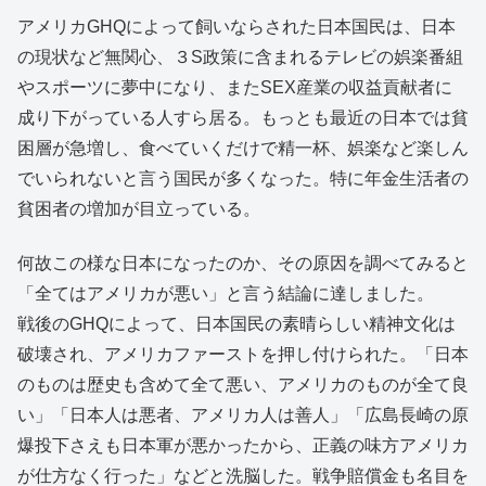
アメリカGHQによって飼いならされた日本国民は、日本
の現状など無関心、３S政策に含まれるテレビの娯楽番組
やスポーツに夢中になり、またSEX産業の収益貢献者に
成り下がっている人すら居る。もっとも最近の日本では貧
困層が急増し、食べていくだけで精一杯、娯楽など楽しん
でいられないと言う国民が多くなった。特に年金生活者の
貧困者の増加が目立っている。
何故この様な日本になったのか、その原因を調べてみると
「全てはアメリカが悪い」と言う結論に達しました。
戦後のGHQによって、日本国民の素晴らしい精神文化は
破壊され、アメリカファーストを押し付けられた。「日本
のものは歴史も含めて全て悪い、アメリカのものが全て良
い」「日本人は悪者、アメリカ人は善人」「広島長崎の原
爆投下さえも日本軍が悪かったから、正義の味方アメリカ
が仕方なく行った」などと洗脳した。戦争賠償金も名目を