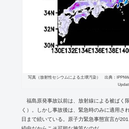
写真（放射性セシウムによる土壌汚染） 出典：IPPNW-Report “Hea
Updat
福島原発事故以前は、放射線による被ばく限
く）。しかし事故後は、緊急時のみに適用され
日まで続いている。原子力緊急事態宣言が20
続中だからこそ可能な施策なのだ。