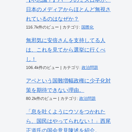
【不思議？】ハーフのミス日本が、
日本のメディアからほとんど無視さ
れているのはなぜか？
116.7k件のビュー
|
カテゴリ:
国際化
無邪気に安倍さんを支持してる人
は、これを見てから選挙に行くべ
し！
106.4k件のビュー
|
カテゴリ:
政治問題
アベという国難増幅政権に少子化対
策を期待できない理由。
80.2k件のビュー
|
カテゴリ:
政治問題
「息を吐くようにウソをつかれた
ら、国民はやってられない！」西尾
正道氏の国会意見陳述を紹介。