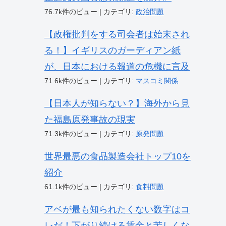
76.7k件のビュー
|
カテゴリ:
政治問題
【政権批判をする司会者は始末され
る！】イギリスのガーディアン紙
が、日本における報道の危機に言及
71.6k件のビュー
|
カテゴリ:
マスコミ関係
【日本人が知らない？】海外から見
た福島原発事故の現実
71.3k件のビュー
|
カテゴリ:
原発問題
世界最悪の食品製造会社トップ10を
紹介
61.1k件のビュー
|
カテゴリ:
食料問題
アベが最も知られたくない数字はコ
レだ！下がり続ける賃金と苦しくな