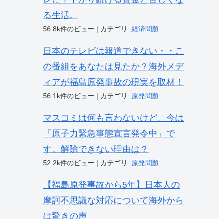
る生活。
56.8k件のビュー
|
カテゴリ:
経済問題
日本のテレビは報道できない・・こ
の番組をあなたは見たか？海外メデ
ィアが福島原発事故の現実を取材！
56.1k件のビュー
|
カテゴリ:
原発問題
マスコミは何も言わないけど、今は
「原子力緊急事態宣言発令中」で
す。解除できない理由は？
52.2k件のビュー
|
カテゴリ:
原発問題
【福島原発事故から5年】日本人の
摩訶不思議な対応について海外から
は驚きの声