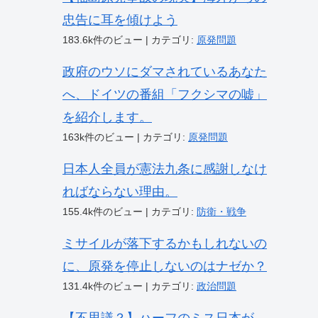
忠告に耳を傾けよう
183.6k件のビュー
|
カテゴリ:
原発問題
政府のウソにダマされているあなた
へ、ドイツの番組「フクシマの嘘」
を紹介します。
163k件のビュー
|
カテゴリ:
原発問題
日本人全員が憲法九条に感謝しなけ
ればならない理由。
155.4k件のビュー
|
カテゴリ:
防衛・戦争
ミサイルが落下するかもしれないの
に、原発を停止しないのはナゼか？
131.4k件のビュー
|
カテゴリ:
政治問題