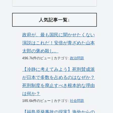
人気記事一覧↓
政府が、最も国民に聞かせたくない
演説はこれだ！安倍が青ざめた山本
太郎の褒め殺し。
496.7k件のビュー
|
カテゴリ:
政治問題
【冷静に考えてみよう】死刑賛成派
が日本で多数を占めるのはなぜか？
死刑制度を廃止すべき根本的な理由
は何か？
185.6k件のビュー
|
カテゴリ:
社会問題
【福島原発事故の現実】海外からの