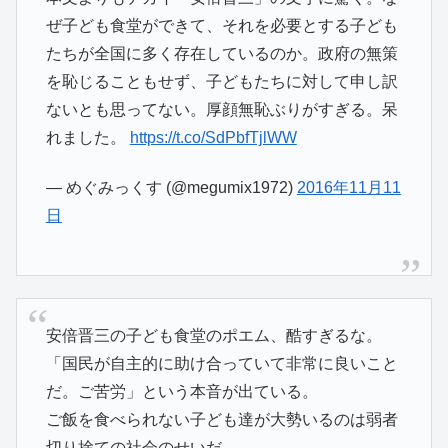
ぜ子ども食堂ができて、それを必要とする子ども
たちが全国に多く存在しているのか。政府の無策
を恥じることもせず、子どもたちに対して申し訳
ないとも思ってない。厚顔無恥ぶりがすぎる。呆
れました。
https://t.co/SdPbfTjlWW
— めぐみっくす (@megumix1972)
2016年11月11
日
安倍晋三の子ども食堂のポエム、酷すぎるな。
「国民が自主的に助け合っていて非常に良いこと
だ。ご苦労」という本音が出ている。
ご飯を食べられない子ども達が大勢いるのは弱者
切り捨ての社会のせいだ。