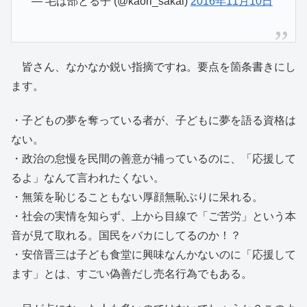
— 毛ば部とる子 (@kaori_sakai)
2016年11月10日
皆さん、なかなか鋭い指摘ですね。要点を箇条書きにし
ます。
・子どもの夢を奪っている者が、子どもに夢を語る資格は
ない。
・政治の怠慢を民間の善意が補っているのに、「応援して
るよ」なんて言われたくない。
・無策を恥じることもない厚顔無恥ぶりに呆れる。
・社会の実情を知らず、上から目線で「ご苦労」という本
音が見て取れる。国民をバカにしてるのか！？
・安倍晋三は子ども食堂に興味なんかないのに「応援して
ます」とは、すごい偽善だし売名行為でもある。