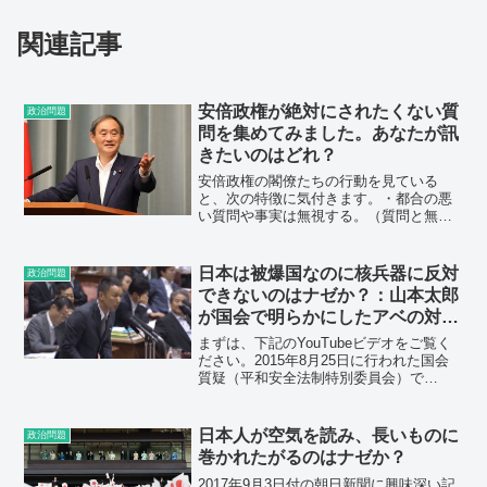
関連記事
安倍政権が絶対にされたくない質
政治問題
問を集めてみました。あなたが訊
きたいのはどれ？
安倍政権の閣僚たちの行動を見ている
と、次の特徴に気付きます。・都合の悪
い質問や事実は無視する。（質問と無関
係の答弁をして、時間を無駄にする）・
都合の悪い事実は無視する。（確認もせ
ずに信ぴょう性が無いと決めつける）・
日本は被爆国なのに核兵器に反対
政治問題
されたくない質問をする者や...
できないのはナゼか？：山本太郎
が国会で明らかにしたアベの対米
隷属。
まずは、下記のYouTubeビデオをご覧く
ださい。2015年8月25日に行われた国会
質疑（平和安全法制特別委員会）で
す。 この国会質疑の中から、一部を以
下に引用します。引用始め＊＊＊＊＊＊
＊＊＊＊＊＊＊＊＊＊＊＊＊＊＊＊＊＊
日本人が空気を読み、長いものに
政治問題
＊＊山本太郎議員...
巻かれたがるのはナゼか？
2017年9月3日付の朝日新聞に興味深い記