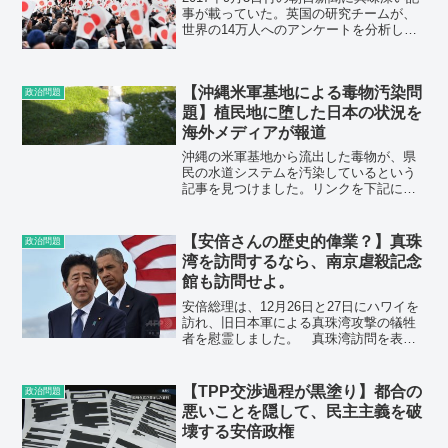
事が載っていた。英国の研究チームが、
世界の14万人へのアンケートを分析した
論文を、米科学アカデミー紀要に発表し
たのだが、「人生を自分でどれだけコン
トロールできているか」を自己評価した
【沖縄米軍基地による毒物汚染問
点数が低い人ほど...
政治問題
題】植民地に堕した日本の状況を
海外メディアが報道
沖縄の米軍基地から流出した毒物が、県
民の水道システムを汚染しているという
記事を見つけました。リンクを下記に示
します。FOIA Request: U.S. Base
Released 21,000 Liters of Chemical
Age...
【安倍さんの歴史的偉業？】真珠
政治問題
湾を訪問するなら、南京虐殺記念
館も訪問せよ。
安倍総理は、12月26日と27日にハワイを
訪れ、旧日本軍による真珠湾攻撃の犠牲
者を慰霊しました。 真珠湾訪問を表明
した時の、安倍総理のコメントを以下に
記します。「今月の２６日、２７日、ハ
ワイを訪問し、オバマ大統領と首脳会談
【TPP交渉過程が黒塗り】都合の
政治問題
を行う。ハワイでの...
悪いことを隠して、民主主義を破
壊する安倍政権