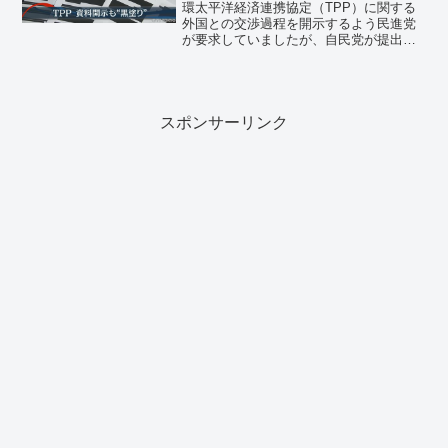
環太平洋経済連携協定（TPP）に関する
外国との交渉過程を開示するよう民進党
が要求していましたが、自民党が提出し
たのは黒塗りの文書でした。全て黒塗り
では内容は分かりませんね。「アメリカ
の言うがままに国富を売り渡していま
す」と白状しているに等し...
スポンサーリンク