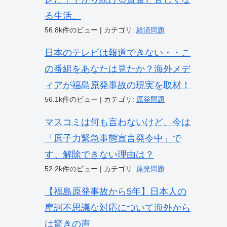
る生活。
56.8k件のビュー
|
カテゴリ:
経済問題
日本のテレビは報道できない・・こ
の番組をあなたは見たか？海外メデ
ィアが福島原発事故の現実を取材！
56.1k件のビュー
|
カテゴリ:
原発問題
マスコミは何も言わないけど、今は
「原子力緊急事態宣言発令中」で
す。解除できない理由は？
52.2k件のビュー
|
カテゴリ:
原発問題
【福島原発事故から5年】日本人の
摩訶不思議な対応について海外から
は驚きの声