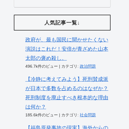
人気記事一覧↓
政府が、最も国民に聞かせたくない
演説はこれだ！安倍が青ざめた山本
太郎の褒め殺し。
496.7k件のビュー
|
カテゴリ:
政治問題
【冷静に考えてみよう】死刑賛成派
が日本で多数を占めるのはなぜか？
死刑制度を廃止すべき根本的な理由
は何か？
185.6k件のビュー
|
カテゴリ:
社会問題
【福島原発事故の現実】海外からの