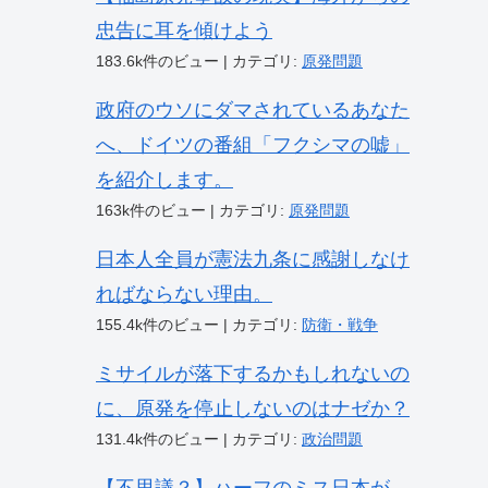
忠告に耳を傾けよう
183.6k件のビュー
|
カテゴリ:
原発問題
政府のウソにダマされているあなた
へ、ドイツの番組「フクシマの嘘」
を紹介します。
163k件のビュー
|
カテゴリ:
原発問題
日本人全員が憲法九条に感謝しなけ
ればならない理由。
155.4k件のビュー
|
カテゴリ:
防衛・戦争
ミサイルが落下するかもしれないの
に、原発を停止しないのはナゼか？
131.4k件のビュー
|
カテゴリ:
政治問題