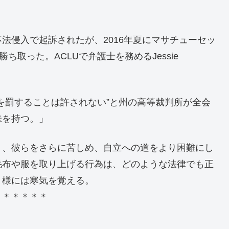
法侵入で起訴されたが、2016年夏にマサチューセッ
ち取った。ACLUで弁護士を務めるJessie
を罰することは許されない”と州の高等裁判所が全会
味を持つ。」
り、彼らをさらに苦しめ、自立への道をより困難にし
毛布や服を取り上げる行為は、どのような法律でも正
う様には寒気を覚える。
＊＊＊＊＊＊