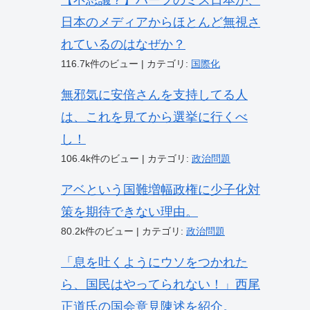
【不思議？】ハーフのミス日本が、
日本のメディアからほとんど無視さ
れているのはなぜか？
116.7k件のビュー
|
カテゴリ:
国際化
無邪気に安倍さんを支持してる人
は、これを見てから選挙に行くべ
し！
106.4k件のビュー
|
カテゴリ:
政治問題
アベという国難増幅政権に少子化対
策を期待できない理由。
80.2k件のビュー
|
カテゴリ:
政治問題
「息を吐くようにウソをつかれた
ら、国民はやってられない！」西尾
正道氏の国会意見陳述を紹介。