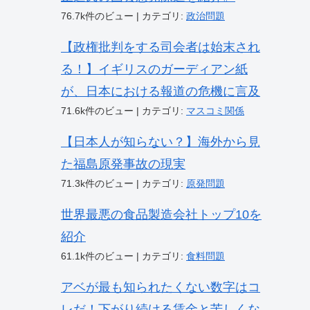
76.7k件のビュー
|
カテゴリ:
政治問題
【政権批判をする司会者は始末され
る！】イギリスのガーディアン紙
が、日本における報道の危機に言及
71.6k件のビュー
|
カテゴリ:
マスコミ関係
【日本人が知らない？】海外から見
た福島原発事故の現実
71.3k件のビュー
|
カテゴリ:
原発問題
世界最悪の食品製造会社トップ10を
紹介
61.1k件のビュー
|
カテゴリ:
食料問題
アベが最も知られたくない数字はコ
レだ！下がり続ける賃金と苦しくな