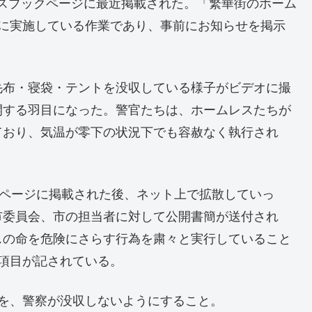
んのフェースブックページに最近掲載された。「繁華街のホーム
的に実施している作業であり、事前にお知らせを掲示
」
毛布・寝袋・テントを没収している様子がビデオに撮
開する羽目になった。警官たちは、ホームレスたちが
ており、気温が零下の状況下でも容赦なく執行され
クページに掲載された後、ネット上で拡散していっ
市委員会、市の担当者に対して公開書簡が送付され
スの命を危険にさらす行為を粛々と実行していること
項目が記されている。
を、警察が没収しないようにすること。