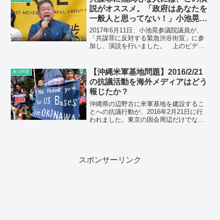
＊＊＊＊＊＊＊＊＊＊...
説がオススメ。「政府はあなたを
一般人と思ってない！」小池晃議
員の説明は分かりやすくてパワフ
2017年6月11日、小池晃参議院議員が、
ル。
「共謀罪に反対する緊急渋谷街宣」に参
加し、演説を行いました。 上のビデオ
内容を書き起こしました。書き起こし始
め＊＊＊＊＊＊＊＊＊＊＊＊＊＊＊＊＊
＊＊＊＊皆さん、こんにちは。未来公共
【沖縄米軍基地問題】2016/2/21
政治問題
の皆さんが、こうい...
の抗議活動を海外メディアはどう
報じたか？
沖縄県の辺野古に米軍基地を建設するこ
とへの抗議行動が、2016年2月21日に行
われました。東京の国会周辺だけでな
く、富山・岡山・札幌・名古屋・大阪の
各市でも同時に実施されました。 この
様子を海外メディアはどのように報じた
のか紹介いたします。...
スポンサーリンク