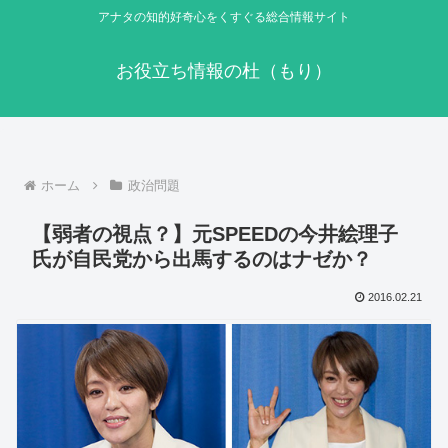
アナタの知的好奇心をくすぐる総合情報サイト
お役立ち情報の杜（もり）
ホーム
政治問題
【弱者の視点？】元SPEEDの今井絵理子
氏が自民党から出馬するのはナゼか？
2016.02.21