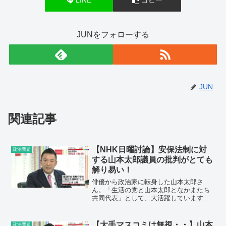
LINE
コピー
JUNをフォローする
JUN
関連記事
【NHK日曜討論】安保法制に対
政治問題
する山本太郎議員の批判がとても
解り易い！
俳優から政治家に転身した山本太郎さ
ん。「生活の党と山本太郎となかまたち
共同代表」として、大活躍しています
ね。どこの政党にも属していなかったら
潰れていたかもしれませんが、小沢一郎
氏の支援も受けつつ、国会の内外で積極
【大手マスコミは無視・・】山本
政治問題