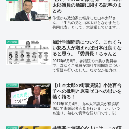
的な発言をしています。 今回...
太郎議員の活躍に関する記事のま
とめ
俳優から政治家に転身した山本太郎さ
ん。「生活の党と山本太郎となかまたち
共同代表」として、大活躍しています
ね。どこの政党にも属していなかったら
潰れていたかもしれませんが、小沢一郎
氏の支援も受けつつ、国会の内外で積極
加計学園問題について、これくら
政治問題
的な発言をしています。 山本...
い怒る人が増えれば日本は良くな
ると思う。「委員長！ちゃんと答
弁させなさいよ！」森ゆうこ議員
2017年6月8日、参議院での農水委員会
の国会質疑を紹介。
で、森ゆうこ議員が加計学園問題につい
て質疑を行いました。なかなか迫力のあ
る追及です。下記ビデオをご覧くださ
い。 以下に、議事内容の書き起こしを
記します。書き起こし始め＊＊＊＊＊＊
【山本太郎の街頭演説】小池百合
政治問題
＊＊＊＊＊＊＊＊＊＊＊...
子への批判と原発ゼロへの思いを
熱く語る！
2017年10月4日、山本太郎議員が横浜駅
西口で街頭記者会見を行いました。いつ
も通り、熱心で真摯な語り口です。以
下、山本太郎後援会様の投稿から転載さ
せて頂きます。参考にしてください。転
載始め＊＊＊＊＊＊＊＊＊＊＊＊＊＊＊
共謀罪に無関心な人には、この演
政治問題