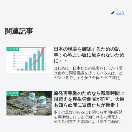
JUN
関連記事
日本の現実を確認するための記
社会問題
事：心地よい嘘に流されないため
に・・
はじめに：日本社会の現実をしっかり受
け止めて問題意識を持っている人は、ど
の位いるでしょうか？全体の中で1割もい
ない気がします。多くの人は、基本的な
事実も知らず、マスゴミや政府の流す心
地よい嘘に流され、閉塞感に悩まされて
原発再稼働のためなら残業時間上
社会問題
いるんだと思います。こ...
限超えを厚生労働省が許可。大臣
も知らぬ間に官僚たちが暴走！
多くの反対があるにも関わらず川内原発
を再稼働したことで知られる九州電力。
その九州電力の要請により厚生労働省
が、原発作業員の残業時間上限撤廃を認
めていたことが判明しました。2016年10