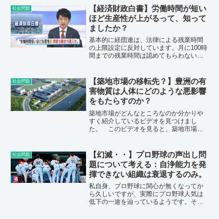
月12日の国会予算委員会で、日本共産党
【経済財政白書】労働時間が短い
社会問題
議員の質問に対して...
ほど生産性が上がるって、知って
ましたか？
基本的に経団連は、法律による残業時間
の上限設定に反対しています。月に100時
間までの残業時間は認めてもらわない
と、国際的な競争力が保てないと言って
います。競争力が保てないというのは、
彼らが使う常套句です。意味が曖昧な脅
【築地市場の移転先？】豊洲の有
社会問題
し文句です。長時間労働...
害物質は人体にどのような悪影響
をもたらすのか？
築地市場がどんなところなのか分かりや
すく紹介しているビデオを見つけまし
た。 このビデオを見ると、築地市場は
単なる倉庫やお店ではなく、一つの大き
な町であることが解ります。80年以上の
歴史を持ち、年間何千億円というお金が
【幻滅・・】プロ野球の声出し問
社会問題
動く築地市場は、目に見え...
題について考える：自浄能力を発
揮できない組織は衰退するのみ。
私自身、プロ野球に関心が無くなってか
ら久しいですが、実際にプロ野球人気は
低下の一途を辿っているようです。その
衰退しつつあるプロ野球を象徴する報道
が最近なされました。 以下は、巨人で