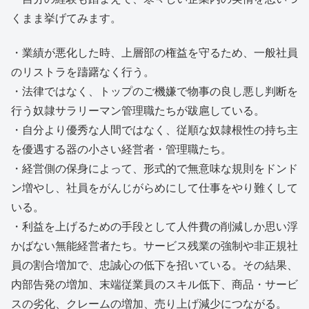
くまま挙げてみます。
・業績が悪化した時、上層部の権益を守るため、一般社員
のリストラを躊躇なく行う。
・法律ではなく、トップのご機嫌で物事の良し悪し判断を
行う奴隷サラリーマン管理職たちが跋扈している。
・自分より優秀な人間ではなく、従順な奴隷根性の持ち主
を優遇する器の小さい経営者・管理職たち。
・経営側の保身によって、形式的で無意味な規則をドンド
ン増やし、社員をがんじがらめにして仕事をやり難くして
いる。
・利益を上げるための手段として人件費の削減しか思い浮
かばない無能経営者たち。サービス残業の強制や非正規社
員の割合増加で、忠誠心の低下を招いている。その結果、
内部告発の増加、末端従業員のスキル低下、商品・サービ
スの劣化、クレームの増加、売り上げ減少につながる。