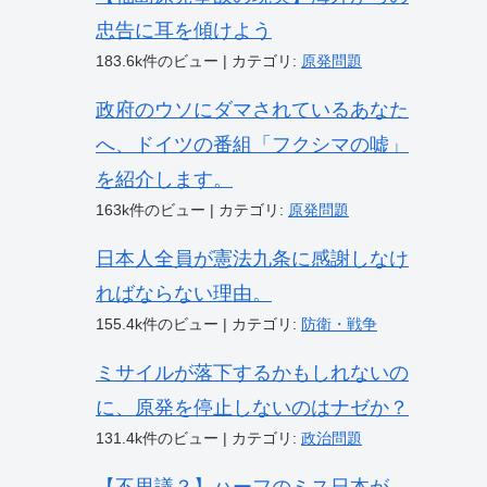
忠告に耳を傾けよう
183.6k件のビュー
|
カテゴリ:
原発問題
政府のウソにダマされているあなた
へ、ドイツの番組「フクシマの嘘」
を紹介します。
163k件のビュー
|
カテゴリ:
原発問題
日本人全員が憲法九条に感謝しなけ
ればならない理由。
155.4k件のビュー
|
カテゴリ:
防衛・戦争
ミサイルが落下するかもしれないの
に、原発を停止しないのはナゼか？
131.4k件のビュー
|
カテゴリ:
政治問題