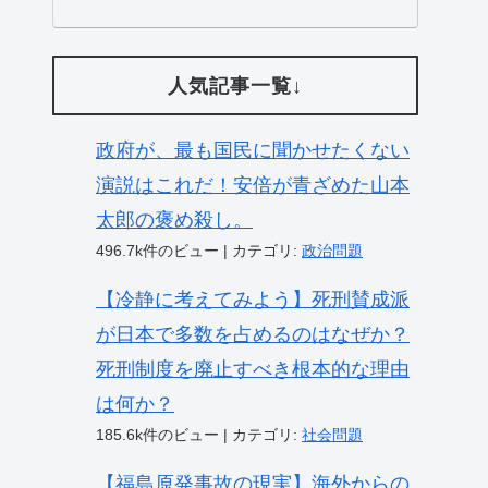
人気記事一覧↓
政府が、最も国民に聞かせたくない
演説はこれだ！安倍が青ざめた山本
太郎の褒め殺し。
496.7k件のビュー
|
カテゴリ:
政治問題
【冷静に考えてみよう】死刑賛成派
が日本で多数を占めるのはなぜか？
死刑制度を廃止すべき根本的な理由
は何か？
185.6k件のビュー
|
カテゴリ:
社会問題
【福島原発事故の現実】海外からの