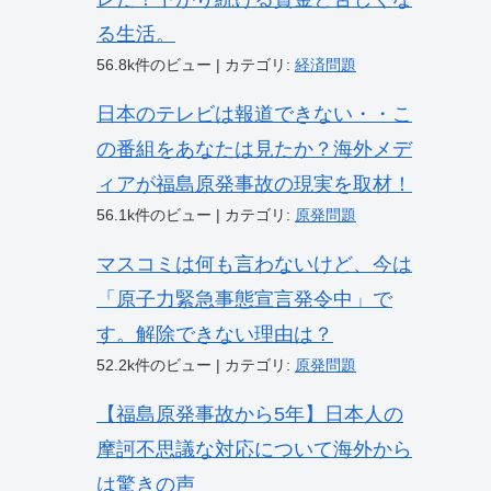
る生活。
56.8k件のビュー
|
カテゴリ:
経済問題
日本のテレビは報道できない・・こ
の番組をあなたは見たか？海外メデ
ィアが福島原発事故の現実を取材！
56.1k件のビュー
|
カテゴリ:
原発問題
マスコミは何も言わないけど、今は
「原子力緊急事態宣言発令中」で
す。解除できない理由は？
52.2k件のビュー
|
カテゴリ:
原発問題
【福島原発事故から5年】日本人の
摩訶不思議な対応について海外から
は驚きの声