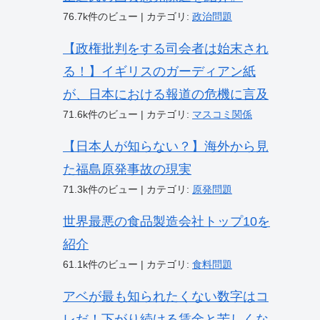
76.7k件のビュー
|
カテゴリ:
政治問題
【政権批判をする司会者は始末され
る！】イギリスのガーディアン紙
が、日本における報道の危機に言及
71.6k件のビュー
|
カテゴリ:
マスコミ関係
【日本人が知らない？】海外から見
た福島原発事故の現実
71.3k件のビュー
|
カテゴリ:
原発問題
世界最悪の食品製造会社トップ10を
紹介
61.1k件のビュー
|
カテゴリ:
食料問題
アベが最も知られたくない数字はコ
レだ！下がり続ける賃金と苦しくな