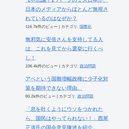
【不思議？】ハーフのミス日本が、
日本のメディアからほとんど無視さ
れているのはなぜか？
116.7k件のビュー
|
カテゴリ:
国際化
無邪気に安倍さんを支持してる人
は、これを見てから選挙に行くべ
し！
106.4k件のビュー
|
カテゴリ:
政治問題
アベという国難増幅政権に少子化対
策を期待できない理由。
80.2k件のビュー
|
カテゴリ:
政治問題
「息を吐くようにウソをつかれた
ら、国民はやってられない！」西尾
正道氏の国会意見陳述を紹介。