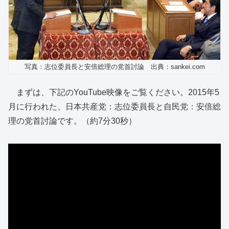
写真：志位委員長と安倍総理の党首討論 出典：sankei.com
まずは、下記のYouTube映像をご覧ください。2015年5
月に行われた、日本共産党：志位委員長と自民党：安倍総
理の党首討論です。（約7分30秒）