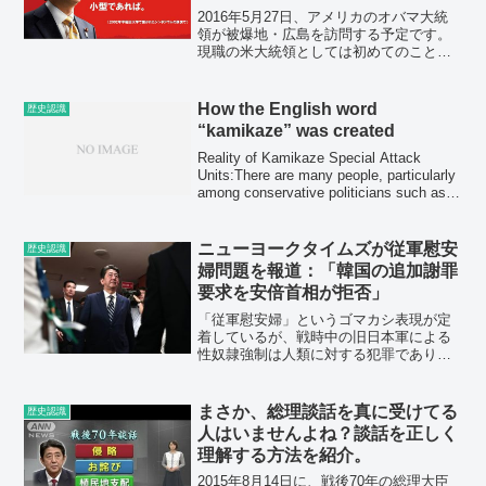
2016年5月27日、アメリカのオバマ大統
領が被爆地・広島を訪問する予定です。
現職の米大統領としては初めてのことで
あり、安倍総理も同行します。 1945
年、アメリカは原子爆弾を広島と長崎に
投下しましたが、これは、核兵器を虐殺
How the English word
歴史認識
目的で故意に使用...
“kamikaze” was created
Reality of Kamikaze Special Attack
Units:There are many people, particularly
among conservative politicians such as
the ...
ニューヨークタイムズが従軍慰安
歴史認識
婦問題を報道：「韓国の追加謝罪
要求を安倍首相が拒否」
「従軍慰安婦」というゴマカシ表現が定
着しているが、戦時中の旧日本軍による
性奴隷強制は人類に対する犯罪であり、
悪魔の所業である。しかし、日本人は学
校で加害者としての歴史を学ばないの
で、旧日本軍による性奴隷強制を韓国側
まさか、総理談話を真に受けてる
歴史認識
からの言いがかりと受け止め...
人はいませんよね？談話を正しく
理解する方法を紹介。
2015年8月14日に、戦後70年の総理大臣