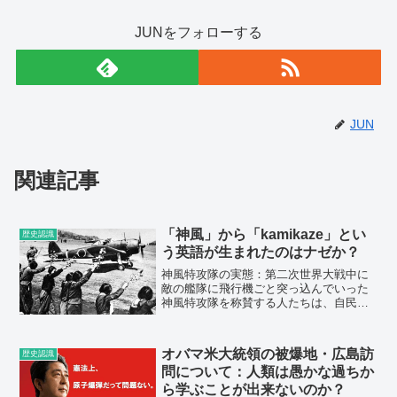
JUNをフォローする
JUN
関連記事
「神風」から「kamikaze」とい
歴史認識
う英語が生まれたのはナゼか？
神風特攻隊の実態：第二次世界大戦中に
敵の艦隊に飛行機ごと突っ込んでいった
神風特攻隊を称賛する人たちは、自民党
など保守系政治家の中にたくさんいま
す。何千人という人たちが亡くなりまし
たが、その遺書を読んで、「素晴らし
オバマ米大統領の被爆地・広島訪
歴史認識
い！尊敬する。国家の英雄だ！...
問について：人類は愚かな過ちか
ら学ぶことが出来ないのか？