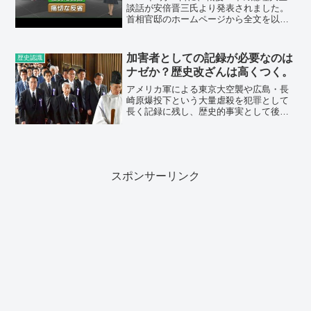
談話が安倍晋三氏より発表されました。
首相官邸のホームページから全文を以下
に引用し、私の解説を追加しました。
（「 」内が引用です。）「終戦七十年
を迎えるにあたり、先の大戦への道の
加害者としての記録が必要なのは
歴史認識
り、戦後の歩み、二十...
ナゼか？歴史改ざんは高くつく。
アメリカ軍による東京大空襲や広島・長
崎原爆投下という大量虐殺を犯罪として
長く記録に残し、歴史的事実として後世
に伝えていくことに反対する人はいない
だろう。アメリカ側は、「原爆による死
者はそんなに多くない」「原爆を投下し
たおかげで早く戦争が終わ...
スポンサーリンク