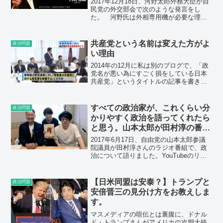
2017年12月18日、河野太郎外務大臣が自
民党の外交部会で次のような発言をし
た。 河野氏は外相専用機が必要な理由
として、「中東などに行くと、（先方か
ら）『お前、飯食っていけよ』と言われ
るが、『飯を食っていると飛行機に乗り
共産党という名前は変えた方がよ
政治問題
遅れます』と（断っ...
い理由
2014年の12月に私は別のブログで、「政
党名が悪い為にすごく損をしている日本
共産党」というタイトルの記事を書きま
した。要旨は以下の通りです。・共産党
という名前には悪いイメージが付いてし
まっている。・日本共産党がどんなに死
すべての政治家が、これくらい分
政治問題
に物狂いで努力して...
かりやすく政治を語ってくれたら
と思う。山本太郎が田村淳の番組
に出演。
2017年6月17日、自由党の山本太郎参議
院議員が田村淳さんのラジオ番組で、政
治について語りました。YouTubeのリン
クを以下に貼ります。 とても分かりや
すい説明です。一人でも多くの人に知っ
て欲しいので、書き起こしを以下に記し
【日米同盟は安泰？】トランプと
政治問題
ます。Fac...
安倍晋三の見分け方をお教えしま
す。
マスメディアの喧伝とは裏腹に、ドナル
ド・トランプさんがアメリカの次期大統