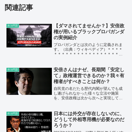
関連記事
【ダマされてませんか？】安倍政
政治問題
権が用いるブラックプロパガンダ
の実例紹介
プロパガンダとは次のように定義されま
す。（出典：ウィキペディア）＊＊＊＊
＊＊＊＊＊＊＊＊＊＊＊＊＊＊＊＊＊＊
＊「特定の思想・世論・意識・行動へ誘
導する意図を持った、宣伝行為である。
通常情報戦、心理戦もしくは宣伝戦、世
安倍さんはナゼ、長期間「安定し
政治問題
論戦と和訳され、しばしば...
て」政権運営できるのか？我々有
権者がすべきことは何か？
自民党の名だたる歴代内閣が望んでも成
し遂げられなかった様々な立法や施策
を、安倍政権は次から次へと実現してい
る。これは、驚くべきことではない
か？ 上一覧表のうち、一番下の憲法改
正はこれからだが、「2020年の東京オリ
日本には外交が存在しないのに、
政治問題
ンピックまでには成し遂げる...
どうして外相専用機が必要なのだ
ろうか？