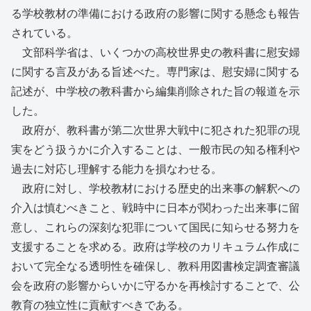
る学校教材の準備における政府の影響に関する懸念も報告
されている。
文部科学省は、いくつかの高校世界史の教科書に慰安婦
に関する言及がある旨述べた。専門家は、慰安婦に関する
記述が、中学校の教科書から編集削除された旨の報道を示
した。
政府が、教科書が第二次世界大戦中に犯された犯罪の現
実をどう扱うかに介入することは、一般市民の知る権利や
過去に対応し理解する能力を損なわせる。
政府に対し、学校教材における歴史的出来事の解釈への
介入は慎むべきこと、戦時中に日本が関わった出来事に留
意し、これらの深刻な犯罪について国民に知らせる努力を
支援することを求める。政府は学校のカリキュラム作成に
おいて完全なる透明性を確保し、教科用図書検定調査審議
会を政府の影響からいかに守るかを再検討することで、公
教育の独立性に貢献すべきである。