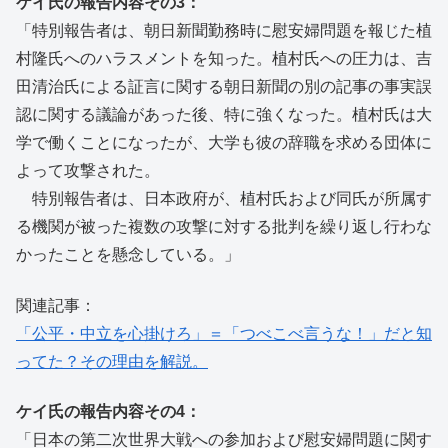
ケイ氏の報告内容その3：
「特別報告者は、朝日新聞勤務時に慰安婦問題を報じた植
村隆氏へのハラスメントを知った。植村氏への圧力は、吉
田清治氏による証言に関する朝日新聞の別の記事の事実誤
認に関する議論があった後、特に強くなった。植村氏は大
学で働くことになったが、大学も彼の辞職を求める団体に
よって攻撃された。
特別報告者は、日本政府が、植村氏および同氏が所属す
る機関が被った複数の攻撃に対する批判を繰り返し行わな
かったことを懸念している。」
関連記事：
「公平・中立を心掛けろ」＝「つべこべ言うな！」だと知
ってた？その理由を解説。
ケイ氏の報告内容その4：
「日本の第二次世界大戦への参加および慰安婦問題に関す