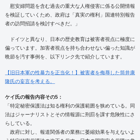
慰安婦問題を含む過去の重大な人権侵害に係る公開情報
を検証していくため、政府は「真実の権利」国連特別報告
者の訪問招請を検討すべきだ。」
ドイツと異なり、日本の歴史教育は被害者視点に極度に
偏っています。加害者視点を持ち合わせない偏った知識が
晩節を汚す事例を、以下リンク先で紹介しています。
【旧日本軍の性暴力を正当化！】被害者を侮辱した筒井康
隆氏の妄言を考える。
ケイ氏の報告内容その5：
「特定秘密保護法は知る権利の保護範囲を狭めている。同
法はジャーナリストとその情報源に刑罰を課す危険性にさ
らしている。
政府に対し、報道関係者の業務に萎縮効果を与えないよ