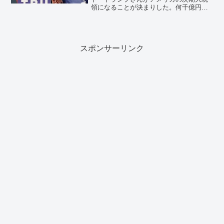
領になることが決まりした。何千億円と
いうお金を選挙キャンペーンに注ぎ込ん
できたヒラリー・クリントンさんは、と
ても悔しがっていると思います。 安倍
晋三総理は予想外の事態に...
スポンサーリンク