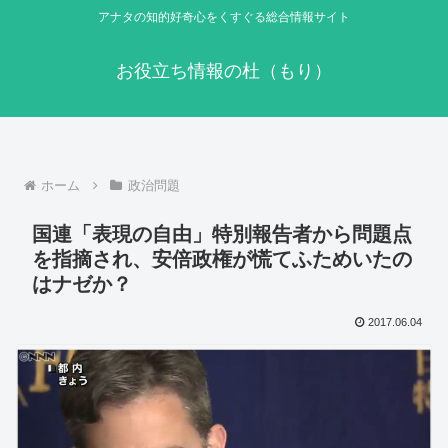
アナタの知的好奇心をくすぐる総合情報サイト
お役立ち情報の杜（もり）
ホーム
政治問題
国連「表現の自由」特別報告者から問題点
を指摘され、安倍政権が慌てふためいたの
はナゼか？
2017.06.04