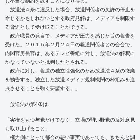
し不当な制約を課すことになり得る。
放送法４条に違反した場合、放送関係者の免許の停止を
命じるかもしれないとする政府見解は、メディアを制限す
る脅迫として受け取ることができる。
政府職員の発言で、メディアが圧力を感じた旨の報告を
受けた。２０１５年２月２４日の報道関係者との会合で、
内閣官房長官は、あるテレビ番組に対し、放送法の解釈に
かなっていないと批判したとされる。
政府に対し、報道の独立性強化のため放送法４条の撤廃
を勧告する。独立した放送メディア規制機関の枠組みを進
展させることを強く要請する。」
放送法の第4条は、
「実権をもつ与党だけでなく、立場の弱い野党の反対意見
も取り上げること」
「権力側にとって都合の悪い事実であっても、きちんと調