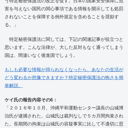
う特定秘密保護法の改正を促す。日本の国家安全保障に危
害を与えない国民の関心事項である情報を開示しても処罰
されないことを保障する例外規定を含めることを奨励す
る。」
特定秘密保護法に関しては、下記の関連記事が役立つと
思います。こんな法律が、大した反対もなく通ってしまう
国は、間違いなく後進国でしょう。
もしも必要な情報が得られなくなったら、あなたの生活が
どう変わるか想像できますか？特定秘密保護法の怖さを簡
単解説。
ケイ氏の報告内容その6：
「２０１６年１０月、沖縄平和運動センター議長の山城博
治氏が逮捕された。山城氏は裁判なしで５カ月間拘束され
た。長期間の拘束は山城氏の容疑事実に比して不適切に思