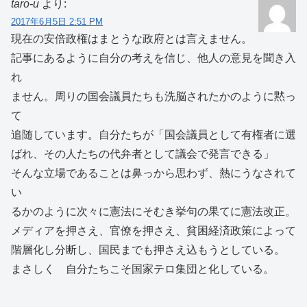
taro-u
より:
2017年6月5日 2:51 PM
現在の安倍政権はまとうな政府とは言えません。
記事にあるように自分の考えを信じ、他人の意見を聞き入
れ
ません。周りの国会議員たちも洗脳されたかのように黙っ
て
追随しています。自分たちが「国会議員として有権者に選
ばれ、その人たちの代弁者として議会で発言できる」
そんな立場であることは鼻っから思わず、熱にうなされて
い
るかのように次々に憲法にそむき挙句の果てに憲法改正。
メディアを押さえ、官僚を押さえ、貧困経済政策によって
階層化し分断し、国民までも押さえ込もうとしている。
まさしく 自分たちこそ国家テロ集団と化している。