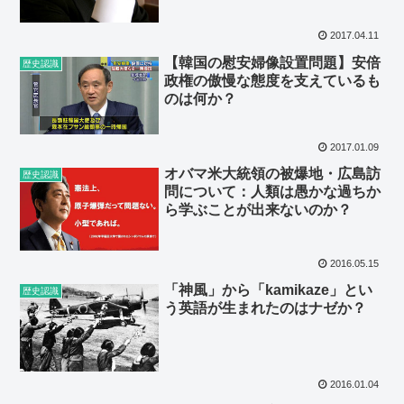
2017.04.11
【韓国の慰安婦像設置問題】安倍
歴史認識
政権の傲慢な態度を支えているも
のは何か？
2017.01.09
オバマ米大統領の被爆地・広島訪
歴史認識
問について：人類は愚かな過ちか
ら学ぶことが出来ないのか？
2016.05.15
「神風」から「kamikaze」とい
歴史認識
う英語が生まれたのはナゼか？
2016.01.04