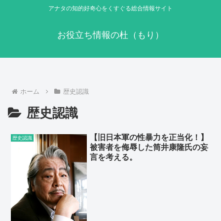
アナタの知的好奇心をくすぐる総合情報サイト
お役立ち情報の杜（もり）
ホーム
歴史認識
歴史認識
【旧日本軍の性暴力を正当化！】
歴史認識
被害者を侮辱した筒井康隆氏の妄
言を考える。