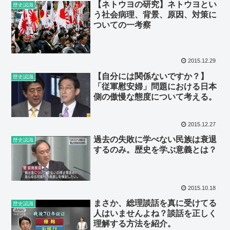
【ネトウヨの研究】ネトウヨとい
歴史認識
う社会病理、背景、原因、対策に
ついての一考察
2015.12.29
【自分には関係ないですか？】
歴史認識
「従軍慰安婦」問題における日本
側の傲慢な態度について考える。
2015.12.27
過去の失敗に学べない民族は衰退
歴史認識
するのみ。歴史を学ぶ意義とは？
2015.10.18
まさか、総理談話を真に受けてる
歴史認識
人はいませんよね？談話を正しく
理解する方法を紹介。